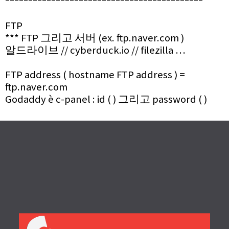
FTP
*** FTP 그리고 서버 (ex. ftp.naver.com )
알드라이브 // cyberduck.io // filezilla …
FTP address ( hostname FTP address ) =
ftp.naver.com
Godaddy è c-panel : id ( ) 그리고 password ( )