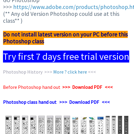
GO Photoshop
>>>
https://www.adobe.com/products/photoshop.h
(** Any old Version Photoshop could use at this
class** )
Do not install latest version on your PC before this
Photoshop class
Try first 7 days free trial version
Photoshop History >>>
More ? click here
<<<
Before Photoshop hand out
>>> Download PDF <<<
Photoshop class hand out
>>> Download PDF <<<