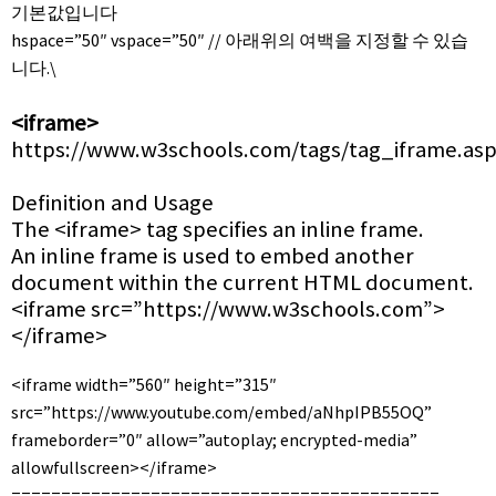
기본값입니다
hspace=”50″ vspace=”50″ // 아래위의 여백을 지정할 수 있습
니다.\
<iframe>
https://www.w3schools.com/tags/tag_iframe.as
Definition and Usage
The <iframe> tag specifies an inline frame.
An inline frame is used to embed another
document within the current HTML document.
<iframe src=”https://www.w3schools.com”>
</iframe>
<iframe width=”560″ height=”315″
src=”https://www.youtube.com/embed/aNhpIPB55OQ”
frameborder=”0″ allow=”autoplay; encrypted-media”
allowfullscreen></iframe>
===========================================